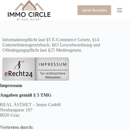
Z
Jetzt Anrufen
u
m
I
n
h
a
Informationspflicht laut §5 E-Commerce Gesetz, §14
l
Unternehmensgesetzbuch, §63 Gewerbeordnung und
t
Offenlegungspflicht laut §25 Mediengesetz.
s
p
r
i
n
g
e
Impressum
n
Angaben gemäß § 5 TMG
REAL ÄSTHET – Immo GmbH
Neubaugasse 107
8020 Graz
Vertreten durch: